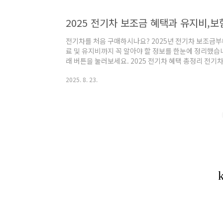
2025 전기차 보조금 혜택과 유지비,
전기차를 처음 구매하시나요? 2025년 전기차 보조금부터
료 및 유지비까지 꼭 알아야 할 정보를 한눈에 정리했습
래 버튼을 눌러보세요. 2025 전기차 혜택 총정리 전기차
경을 위한 선택이 아닌, 경제적인 선택이 되고 있습니
2025. 8. 23.
처음 전기차로 전환하려는 분들에게는“보조금은 얼마나 받
요?” 같은 질문이 많습니다.이 글에서는 2025년 기준
정보를 다음과 같이 정리했습니다.전기차 보조금 총액 및
역별 보조금 상세 비교 (시·도 단위)보험..