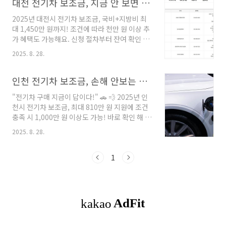
대전 전기차 보조금, 지금 안 보면 1,000만 원 손해!
2025년 대전시 전기차 보조금, 국비+지방비 최
대 1,450만 원까지! 조건에 따라 천만 원 이상 추
가 혜택도 가능해요. 신청 절차부터 잔여 확인 꿀
팁까지 모아드립니다. 대전시 전기차 보조금 확
2025. 8. 28.
인 하러 가기 목차1. 2025 대전 전기차 보조금 개
요2. 차종별 지원금 (국비 + 시비 포함)3. 우선지
원 대상 & 추가 혜택 조건4. 신청 기간 및 절차5.
인천 전기차 보조금, 손해 안보는 방법 총정리
국비 지원금 및 지급 절차 확인 방법6. 잔여대수
"전기차 구매 지금이 답이다!" 🚗 💨 2025년 인
실시간 확인 · 주의사항7. 신청 시 꿀팁 요약8.
천시 전기차 보조금, 최대 810만 원 지원에 조건
FAQ (자주 묻는 질문)9. 마무리 정리 & 문의처 안
충족 시 1,000만 원 이상도 가능! 바로 확인 해 보
내 1. 2025 대전 전기차 보조금 개요대전광역시
세요. 인천 전기차 혜택! 목차2025 인천 전기차
는 2025년 전기차 보급사업을 통해 총 1,857대
2025. 8. 28.
보조금 개요차종별 지원금 (승용 · 화물 · 승합)
에 대해 보조금을 지원합니다.예산은 선착순 소
우선지원 대상 & 추가 혜택 조건신청 자격 및 절
진 방식이므로 빠른 대응이 필요합니다. ..
차국비 지원금 확인 방법잔여대수 실시간 확인
1
방법 · 주의사항신청할 때 꼭 챙겨야 할 팁!FAQ
(자주 묻는 질문)마무리 1. 2025 인천 전기차 보
조금 개요 인천시는 2025년 전기차 보급 확대를
위해 약 360억 원 규모의 예산을 확보했어요. 이
를 통해 승용, 화물, 승합차 약 5,000대에 대해 보
조금을 지원합니다. 전기차를 고려 중이라면 올