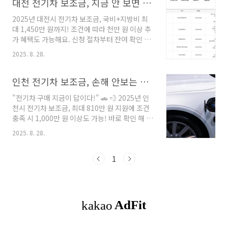
대전 전기차 보조금, 지금 안 보면 1,000만 원 손해!
2025년 대전시 전기차 보조금, 국비+지방비 최
대 1,450만 원까지! 조건에 따라 천만 원 이상 추
가 혜택도 가능해요. 신청 절차부터 잔여 확인 꿀
팁까지 모아드립니다. 대전시 전기차 보조금 확
2025. 8. 28.
인 하러 가기 목차1. 2025 대전 전기차 보조금 개
요2. 차종별 지원금 (국비 + 시비 포함)3. 우선지
원 대상 & 추가 혜택 조건4. 신청 기간 및 절차5.
인천 전기차 보조금, 손해 안보는 방법 총정리
국비 지원금 및 지급 절차 확인 방법6. 잔여대수
"전기차 구매 지금이 답이다!" 🚗 💨 2025년 인
실시간 확인 · 주의사항7. 신청 시 꿀팁 요약8.
천시 전기차 보조금, 최대 810만 원 지원에 조건
FAQ (자주 묻는 질문)9. 마무리 정리 & 문의처 안
충족 시 1,000만 원 이상도 가능! 바로 확인 해 보
내 1. 2025 대전 전기차 보조금 개요대전광역시
세요. 인천 전기차 혜택! 목차2025 인천 전기차
는 2025년 전기차 보급사업을 통해 총 1,857대
2025. 8. 28.
보조금 개요차종별 지원금 (승용 · 화물 · 승합)
에 대해 보조금을 지원합니다.예산은 선착순 소
우선지원 대상 & 추가 혜택 조건신청 자격 및 절
진 방식이므로 빠른 대응이 필요합니다. ..
차국비 지원금 확인 방법잔여대수 실시간 확인
1
방법 · 주의사항신청할 때 꼭 챙겨야 할 팁!FAQ
(자주 묻는 질문)마무리 1. 2025 인천 전기차 보
조금 개요 인천시는 2025년 전기차 보급 확대를
위해 약 360억 원 규모의 예산을 확보했어요. 이
를 통해 승용, 화물, 승합차 약 5,000대에 대해 보
조금을 지원합니다. 전기차를 고려 중이라면 올