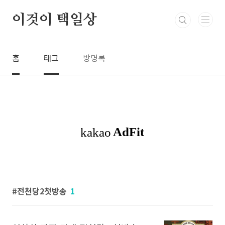
본문 바로가기
이것이 택일상
홈
태그
방명록
전천당2첫방송
1