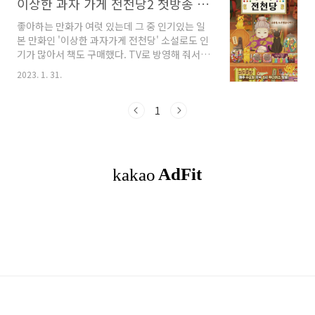
이상한 과자 가게 전천당2 첫방송 편성 투니버스
좋아하는 만화가 여럿 있는데 그 중 인기있는 일
본 만화인 '이상한 과자가게 전천당' 소설로도 인
기가 많아서 책도 구매했다. TV로 방영해 줘서 재
밌게 봤는데 전천당 신작이 나온다는 희소식을
2023. 1. 31.
접하게 됐다. 이상한 가게 전천당2 이 2월 1일부
터 방송을 한대요. 저 이미지는 전천당1로 예뻐서
올려봤어요~ 전천당1 처럼 방송 시간도 수요일
1
저녁 8시 똑같네요. 2월 1일 수요일 오후 8시 (20
시) 부터 1화 홍자, 여행을 떠나다 2화 멀미방지
양갱 이어서 방영합니다. 혹시 오후 8시에 놓치셨
다면 20시 20분부터 재방송을 하니 보시면 돼요
~ 2월부터 새롭게 시작하는 신작이 많아요. 이상
한 과자가게 전천당2 외에 다른 만화도 많으니 참
고하셔서 보세요! 어머! 개인적으로 좋아하는 안
녕 자두야5도 곧 시작되네요~..