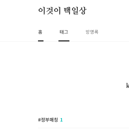
본문 바로가기
이것이 택일상
홈
태그
방명록
정부매칭
1