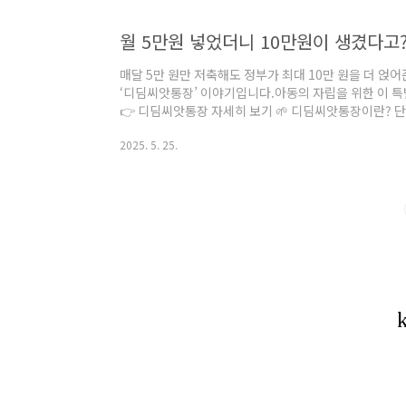
월 5만원 넣었더니 10만원이 생겼다고
매달 5만 원만 저축해도 정부가 최대 10만 원을 더 
‘디딤씨앗통장’ 이야기입니다.아동의 자립을 위한 이 특
👉 디딤씨앗통장 자세히 보기 🌱 디딤씨앗통장이란? 
부가 저소득층 아동에게 자산 형성 기회를 제공하는 아
2025. 5. 25.
축하면 정부가 그 금액의 2배까지 매칭해주는 정부지원통장
동복지시설, 가정위탁, 장애인시설 등의 보호대상 아동
미만 아동기존 가입자 중 가정복귀 후에도 지원 유지신
통해 계좌가 개설됩니다. 💰 ..