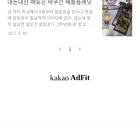
내돈내산 때늦은 바쿠간 배틀플래닛
큰 아이 학교에서 9월부터 알림장을 쓴다고 하길
래 알림장이 필요하여 다이O에 갔다. 갔는데 정
작 필요한 넓은칸 알림장(1-2학년용)은 없고, 좁
은칸(3-6학년용) 밖에 없다니.. 이런~~ 학교 앞
2022. 8. 30.
문방구에서 사야겠군.. 다른 것이나 사볼까? ㅋㅋ
ㅋㅋㅋ 필요한 것들을 골랐는데 큰 아이는 또 바
쿠간을 고르는게 아닌가~~ 저걸 사고 또 사고...
1
에휴~~~ 바쿠간이란? 볼 모드에서 몬스터로 순
간변신하여 싸우는 배틀 완구다! DX바쿠간이란?
스탠드할 때의 화려한 액션과 배틀에서도 강력한
고성능의 바쿠간이다. 큰 아이가 고른게 바로 케
르베로스형 바쿠간!! 하울커DX 머리가 세 개 달
렸다.. 바쿠코어 2장, 카드2장 포함되어 있다. 카
드에 있는 하울커DX 생긴게 좀.. 무섭게.. 생긴거
같음.. 헐... 세트 내용..