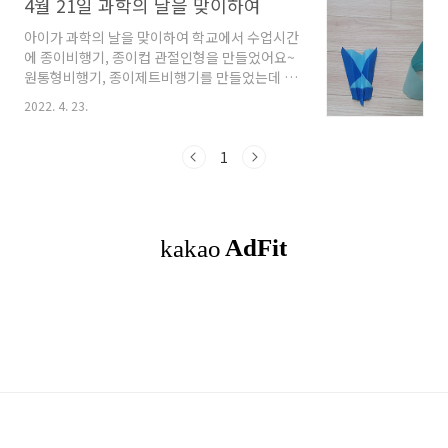
4월 21일 과학의 날을 맞이하여
아이가 과학의 날을 맞이하여 학교에서 수업시간
에 종이비행기, 종이컵 관절인형을 만들었어요~
원통형비행기, 종이제트비행기를 만들었는데 아
이가 숫자를 지정했더라구요~ 1호에서 4호까지
2022. 4. 23.
~ ㅋㅋㅋ 원통형 비행기는 그냥 종이를 둘둘 말아
놓은거 같은데 잘 날았다고 하네요. 선생님 말씀
으로는 비행기의 엔진은 자동차와 달리 밖으로
1
나와있는데, 그 모습이 우리가 만든 원통형 비행
기와 비슷해서 잘 날 수 있다고 하셨어요. 비행기
를 가지고 학교 운동장에서 날리기도 했나봐요~
알차고 재미있게 수업시간을 보냈는지 종알종알
설명하는 아이의 모습을 보고 흐뭇했어요~ 한손
으로 몸통을 잡고 다른 손으로 빨간 빨대를 위아
래로 움직이면 머리가 움직이는 관절인형... 그런
데 시간이 없어서 얼굴을 못 붙였대요~ 피카츄를
따로 그린게 있길래 ..