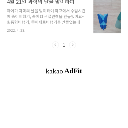
4월 21일 과학의 날을 맞이하여
아이가 과학의 날을 맞이하여 학교에서 수업시간
에 종이비행기, 종이컵 관절인형을 만들었어요~
원통형비행기, 종이제트비행기를 만들었는데 아
이가 숫자를 지정했더라구요~ 1호에서 4호까지
2022. 4. 23.
~ ㅋㅋㅋ 원통형 비행기는 그냥 종이를 둘둘 말아
놓은거 같은데 잘 날았다고 하네요. 선생님 말씀
으로는 비행기의 엔진은 자동차와 달리 밖으로
1
나와있는데, 그 모습이 우리가 만든 원통형 비행
기와 비슷해서 잘 날 수 있다고 하셨어요. 비행기
를 가지고 학교 운동장에서 날리기도 했나봐요~
알차고 재미있게 수업시간을 보냈는지 종알종알
설명하는 아이의 모습을 보고 흐뭇했어요~ 한손
으로 몸통을 잡고 다른 손으로 빨간 빨대를 위아
래로 움직이면 머리가 움직이는 관절인형... 그런
데 시간이 없어서 얼굴을 못 붙였대요~ 피카츄를
따로 그린게 있길래 ..