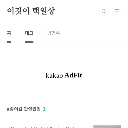
본문 바로가기
이것이 택일상
홈
태그
방명록
종이컵 관절인형
1