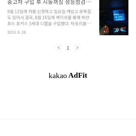
중고차 구입 후 시동꺼짐 성능점검보증 수리 맡김
8월 12일에 차를 신청하고 일요일 껴있고 광복절
도 있어서 결국, 8월 16일에 케이카를 통해 하얀
포드 포커스 3세대 디젤을 구입했다. 탁송지를 집
앞으로 신청하여 배달비까지 내고 오전에 인수하
2023. 8. 28.
였다. 이틀 뒤 금요일에 집 근처 정비센터에 가서
오일을 교환했다. 오일 교환하기가 좀 까다롭단
다. 그래서 시간이 좀 오래 걸렸다. 그 다음날 블
1
랙박스도 직접 설치하고.. 일단 타고 다녔다. 그
사이 조수석 후미등도 나가버렸다. 이런.. 직접 교
환하려는데 윙너트를 빼면 된단다. 그런데 안 빠
져서 이래저래 알아보고.. 손으로 겨우 빼서 램프
알아보니 P21/4W 차 설명서와 다르다. 역시 까
서 봐야 한다니까... 인터넷으로 램프 구입하고 끼
웠더니 후미등 잘 나온다. 첫째 하교도 하고 둘째
어린이집 등하원도 해주고...