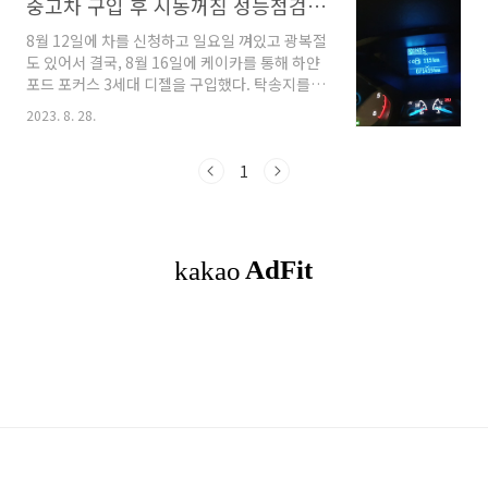
중고차 구입 후 시동꺼짐 성능점검보증 수리 맡김
8월 12일에 차를 신청하고 일요일 껴있고 광복절
도 있어서 결국, 8월 16일에 케이카를 통해 하얀
포드 포커스 3세대 디젤을 구입했다. 탁송지를 집
앞으로 신청하여 배달비까지 내고 오전에 인수하
2023. 8. 28.
였다. 이틀 뒤 금요일에 집 근처 정비센터에 가서
오일을 교환했다. 오일 교환하기가 좀 까다롭단
다. 그래서 시간이 좀 오래 걸렸다. 그 다음날 블
1
랙박스도 직접 설치하고.. 일단 타고 다녔다. 그
사이 조수석 후미등도 나가버렸다. 이런.. 직접 교
환하려는데 윙너트를 빼면 된단다. 그런데 안 빠
져서 이래저래 알아보고.. 손으로 겨우 빼서 램프
알아보니 P21/4W 차 설명서와 다르다. 역시 까
서 봐야 한다니까... 인터넷으로 램프 구입하고 끼
웠더니 후미등 잘 나온다. 첫째 하교도 하고 둘째
어린이집 등하원도 해주고...