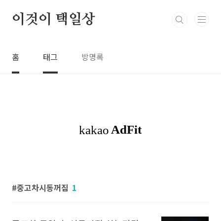
본문 바로가기
이것이 택일상
홈
태그
방명록
중고차시동꺼짐
1