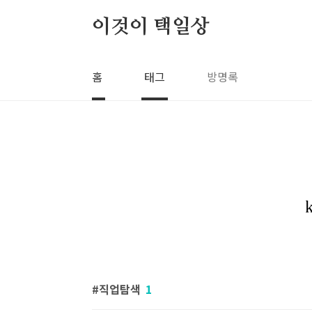
본문 바로가기
이것이 택일상
홈
태그
방명록
직업탐색
1