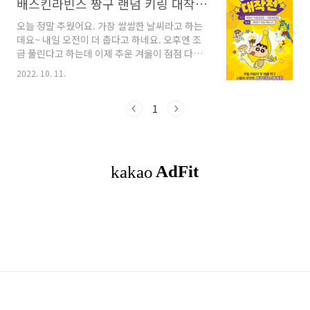
배스킨라빈스 짱구 랜덤 키링 대작전 10월 1일~10월 16일까지
오늘 정말 추웠어요. 가장 쌀쌀한 날씨라고 하는
데요~ 내일 오전이 더 춥다고 하네요. 오후엔 조
금 풀린다고 하는데 이제 추운 겨울이 점점 다가
오고 있으니 추위 조심하시구요~ 감기, 코로나 조
2022. 10. 11.
심하셔요~~~ 좋아하는 만화 중에 '짱구는 못말
려' 가 있는데요~ 배라가 지난 포켓몬에 이어 짱
구까지 나왔어요~ 그래서 더 반갑기도 해요. 배스
1
킨라빈스의 10월 이달의 맛 제품은 짱구와 함께
농심 바나나킥의 맛이예요~~ 이번 행사 기간은
10월 1일(토) 부터 10월 16일(일)까지예요. 얼마
안 남았네요. 10월 이달의 맛 제품을 먹고 스탬프
를 모으면, 짱구 키링 20종을 증정합니다!!!! 참
여방법은?? 10월 이달의 맛 제품을 구매!! 계산
시에 해피앱의 바코드를 스캔해 주세요! 이벤트
페이지에 자동 스탬프가 생성..