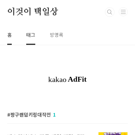
본문 바로가기
이것이 택일상
홈
태그
방명록
짱구랜덤키링대작전
1