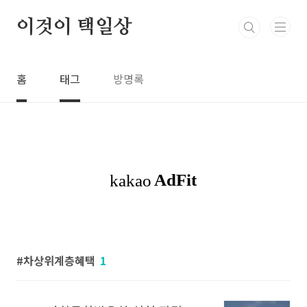
본문 바로가기
이것이 택일상
홈
태그
방명록
차상위계층혜택
1