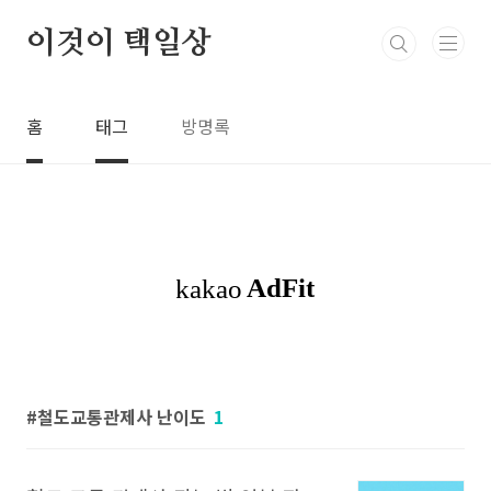
본문 바로가기
이것이 택일상
홈
태그
방명록
철도교통관제사 난이도
1