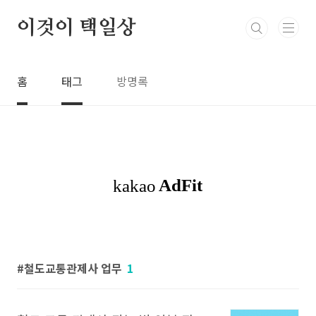
본문 바로가기
이것이 택일상
홈
태그
방명록
철도교통관제사 업무
1