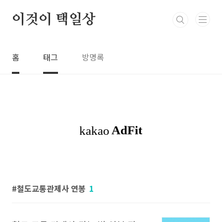
본문 바로가기
이것이 택일상
홈
태그
방명록
철도교통관제사 연봉
1