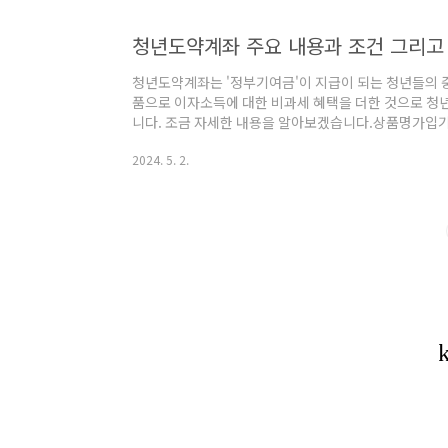
청년도약계좌 주요 내용과 조건 그리고 
청년도약계좌는 '정부기여금'이 지급이 되는 청년들의 
품으로 이자소득에 대한 비과세 혜택을 더한 것으로 청
니다. 조금 자세한 내용을 알아보겠습니다.상품명가
원 ~ 70만원 내 매월 자유롭게 납입취급기관 자율결정 
2024. 5. 2.
지를 통해 확인 목차청년도약계좌 주요 내용청년도약
지급 구조청년도약계좌 대상 조건청년도약계좌 신청 방
도약계좌' 취급은행을 모두 통틀어 1명당 1개의 계좌만
지하고 있는 경우 가입이 불가능월 최대 70만 원 이하 