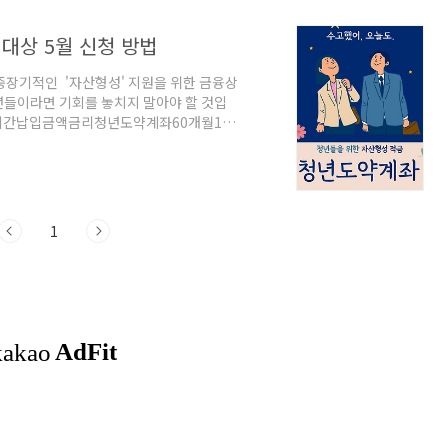
대상 5월 신청 방법
중장기적인 '자산형성' 지원을 위한 금융상
년들이라면 기회를 놓치지 말아야 할 것입
입기간납입금액금리청년도약계좌60개월1천
(3년 고정, 2년 변동)※은행연합회 홈페이
계좌 일시납입 안내개인소득별 정부기여금
법유의사항 청년도약계좌 주요 내용'청년
 가입이 가능현재 청년희망적금을 가입 유
자유적립(회차별..
1