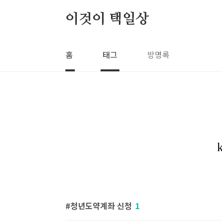
본문 바로가기
이것이 택일상
홈
태그
방명록
청년도약계좌 신청
1