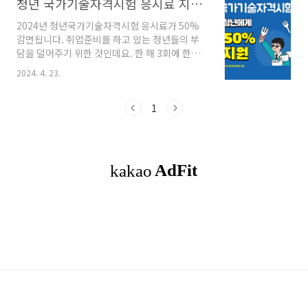
청년 국가기술자격시험 응시료 지원사업 50% 감면 알아보자
2024년 청년국가기술자격시험 응시료가 50%
감면됩니다. 취업준비를 하고 있는 청년들의 부
담을 덜어주기 위한 것인데요. 한 해 3회에 한해
국가 기술 자격시험 응시료를 절반으로 줄여주어
2024. 4. 23.
연간 최대 30만 원까지 취업 준비 비용을 절약할
수 있으니 대한민국의 만 34세 청년들이라면 꼭
활용하여 취업에 성공하시길 바라며 알아보겠습
1
니다. 목차 1. 자격시험종류부터 2. 신청자격은?
3. 신청방법은? 4. 유의할점 5. 마무리 하며 자격
시험 종류부터 해당 지원사업(청년 국가기술자격
시험 응시료 지원)은 한국산업인력공단에서 시행
하는 493개의 기술 자격종목을 대상으로 지원합
니다. 2024년 1월 1일부터 예산 소진 시까지 상
시 진행하고 있으니 꼭 확인하시기 바랍니다. 신
청자격은? 국가기술자격시험응시료 지원사업의
..