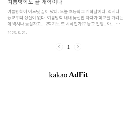
여름방학도 끝 개학이다
여름방학이 어느덧 끝이 났다. 오늘 초등학교 개학날이다. 역시나
등교부터 정신이 없다. 여름방학 내내 늦잠만 자다가 학교를 가려는
데 역시나 늦잠자고... 2학기도 또 시작인가?? 등교 전쟁.. 아... 깨우
기 너무 힘들어.. 일찍 좀 잘 수 없겠니?? 일찍 자고 일찍 일어나자!
2023. 8. 21.
제발~~~~~~~~~~~
1