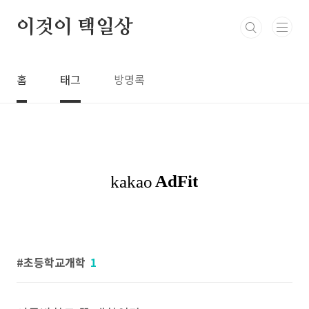
본문 바로가기
이것이 택일상
홈
태그
방명록
초등학교개학
1