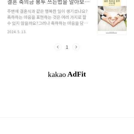
결혼 축의금 봉투 쓰는법을 알아보고 이름과 축하메시지를 어떻게 쓸지 알아봐요
주변에 결혼식과 같은 행복한 일이 생기셨나요?
축하하는 마음을 표현하는 것은 여러 가지로 할
수 있지 않을까요?그러나 축하하는 마음을 담아
축의금 봉투를 쓸 때에도 작은 주의와 배려가 필
2024. 5. 13.
요하다 생각합니다. 오늘은 결혼 축의금 봉투 쓰
는 법에 대해 알아보고 2024년 어느 정도의 금액
을 표현하는 추세인지 알아보아요. 목차1. 축의
1
금 봉투 쓰는법2. 축의금 금액과 표현법3. 메시지
예시4. 결론 축의금 봉투 쓰는 법봉투를 미리
준비하는 것이 좋을 것 같지만 보통은 다들 식장
에 준비되어 있는 봉투를 쓰기 마련인 것 같아요.
보면 앞면에는 한자로 축결혼이라고 적혀있어야
하는데 아무것도 적혀 있지 않은 상태가 더 많은
것 같습니다. 그런데 여기서 축결혼이 적혀있는
앞면봉투는 신랑 측에, 축화혼이라는 글..