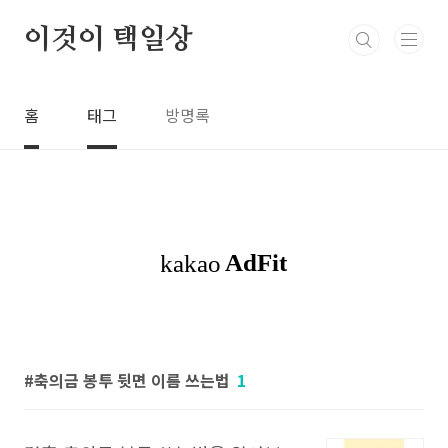
본문 바로가기
이것이 택일상
홈
태그
방명록
축의금 봉투 뒷면 이름 쓰는법
1