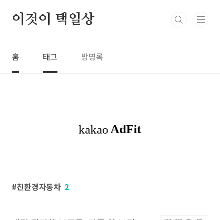
본문 바로가기
이것이 택일상
홈
태그
방명록
친환경자동차
2