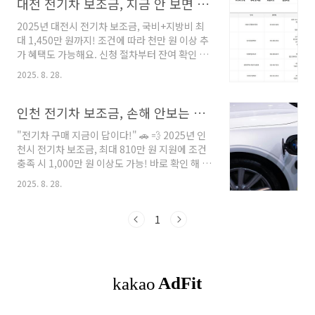
대전 전기차 보조금, 지금 안 보면 1,000만 원 손해!
2025년 대전시 전기차 보조금, 국비+지방비 최
대 1,450만 원까지! 조건에 따라 천만 원 이상 추
가 혜택도 가능해요. 신청 절차부터 잔여 확인 꿀
팁까지 모아드립니다. 대전시 전기차 보조금 확
2025. 8. 28.
인 하러 가기 목차1. 2025 대전 전기차 보조금 개
요2. 차종별 지원금 (국비 + 시비 포함)3. 우선지
원 대상 & 추가 혜택 조건4. 신청 기간 및 절차5.
인천 전기차 보조금, 손해 안보는 방법 총정리
국비 지원금 및 지급 절차 확인 방법6. 잔여대수
"전기차 구매 지금이 답이다!" 🚗 💨 2025년 인
실시간 확인 · 주의사항7. 신청 시 꿀팁 요약8.
천시 전기차 보조금, 최대 810만 원 지원에 조건
FAQ (자주 묻는 질문)9. 마무리 정리 & 문의처 안
충족 시 1,000만 원 이상도 가능! 바로 확인 해 보
내 1. 2025 대전 전기차 보조금 개요대전광역시
세요. 인천 전기차 혜택! 목차2025 인천 전기차
는 2025년 전기차 보급사업을 통해 총 1,857대
2025. 8. 28.
보조금 개요차종별 지원금 (승용 · 화물 · 승합)
에 대해 보조금을 지원합니다.예산은 선착순 소
우선지원 대상 & 추가 혜택 조건신청 자격 및 절
진 방식이므로 빠른 대응이 필요합니다. ..
차국비 지원금 확인 방법잔여대수 실시간 확인
1
방법 · 주의사항신청할 때 꼭 챙겨야 할 팁!FAQ
(자주 묻는 질문)마무리 1. 2025 인천 전기차 보
조금 개요 인천시는 2025년 전기차 보급 확대를
위해 약 360억 원 규모의 예산을 확보했어요. 이
를 통해 승용, 화물, 승합차 약 5,000대에 대해 보
조금을 지원합니다. 전기차를 고려 중이라면 올