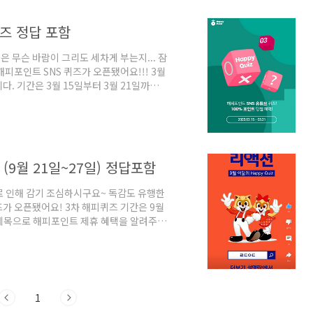
즈 정답 포함
 무슨 바람이 그리도 세차게 부는지... 잠
피포인트 SNS 퀴즈가 오픈됐어요!!! 3월
. 기간은 3월 15일부터 3월 21일까지
피앱으로만 진행되니 참고하시구요~ 퀴즈 참
 유튜브 채널 구독해주세요. 두번째, 유튜
세요. 세번째, 히든페이지에서 정답을 입력
수~! 퀴즈 확인 하러 가보자구요~~
(9월 21일~27일) 정답포함
로 인해 감기 조심하시구요~ 독감도 유행한
가 오픈됐어요! 3차 해피퀴즈 기간은 9월
 제목으로 해피포인트 제휴 혜택을 알려주고
즈 미션! 퀴즈에 참여하기 위해서는 유튜브
 통해서 가니 영상이 나오네요~ 더보기 설
두 가지를 하는데요. 첫번째는 해피앱으로
 혜택가로 즐길 수 있는 대한민국 대표 테마
1