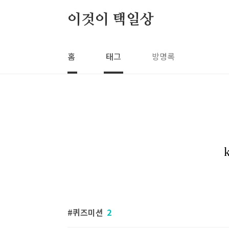
본문 바로가기
이것이 택일상
홈
태그
방명록
퀴즈미션
2