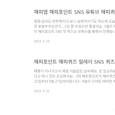
해피앱 해피포인트 SNS 유튜브 해피퀴
점점 날씨도 따뜻해지다 보니 설레어지기도 하는데 오늘은
깐 꽃샘추위인건지, 그만 좀 추웠으면 좋겠어요. 3월의 해
의 해피포인트 SNS 첫 퀴즈는 유튜브를 통해서 진행됩니다
예요. 100% 당첨되는 포인트 혜택을 누려보셔요! 해
2023. 3. 15.
여하기 전에 참여 방법을 볼까요? 첫번째, 해피포인트의
브 커뮤니티에서 퀴즈 & 정답 입력페이지에서 확인해주
후 포인트 혜택을 받으세요. 간단하죠? 유튜브 구독은 필
Hint!! 'Orange OOOOOO'..
해피포인트 해피퀴즈 릴레이 SNS 퀴즈 
태풍이 지나가고서 제법 가을같은 날씨예요. 큰 일교차
다고 하니 건강 조심하셔요~ 3차 해피포인트의 해피퀴즈
21일부터 9월 27일까지랍니다~ 9월의 디저트 테마란
있는데요. 이번엔 어떤 혜택이 있는지 알고 싶어요~ 퀴
2022. 9. 21.
구독은 필수인거 아시죠? 유튜브 구독하러 go!! 유튜브
명란에서 이벤트 참여하는 방법을 확인하세요~ 이벤트 
하는 키워드 이벤트! 해피포인트 회원이라면 최대 39%
파크 이름은?? 다 아시죠?? 두번째는 구글..