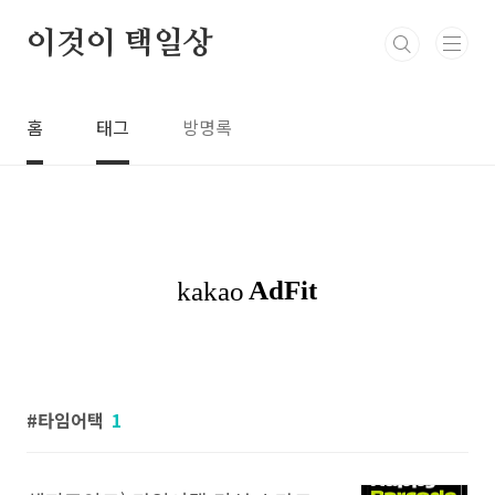
본문 바로가기
이것이 택일상
홈
태그
방명록
타임어택
1