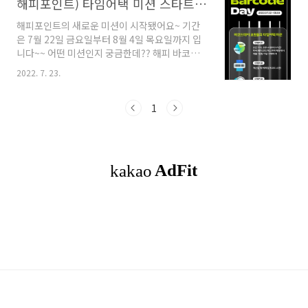
해피포인트) 타임어택 미션 스타트! 7월 22일부터 8월 4일까지
해피포인트의 새로운 미션이 시작됐어요~ 기간
은 7월 22일 금요일부터 8월 4일 목요일까지 입
니다~~ 어떤 미션인지 궁금한데?? 해피 바코드
데이네요. 바코드로 달콤한 혜택을 줍니다~~ 바
2022. 7. 23.
코드데이에 요원들의 타임어택 미션!!! 스텝 1!
점심 시간인 오전 11시부터 2시간! 11시 ~ 14시
사이, 저녁 시간인 오후 6시부터 3시간! 18시 ~
1
21시 사이 파바, 배라, 던킨, 파스쿠찌 매장에서
제품 1천원 이상 구매하세요! 11시~14시, 18시
~21시 사이에 해피포인트 적립 또는 사용한 매장
결제 건에 한해 스탬프 1개를 자동 발급해요~ 스
텝 2!! 계산할 때 해피앱 바코드를 스캔하세요!!
바코드 보여주고 혜택 받기!! 스텝 3!!! 자동으로
생성된 스탬프를 확인하고 타임어택 미션 선물을
받으세요!!..