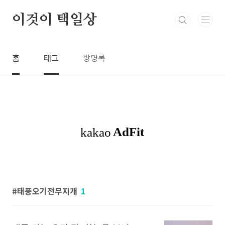
본문 바로가기
이것이 택일상
홈
태그
방명록
태풍오기전무지개
1