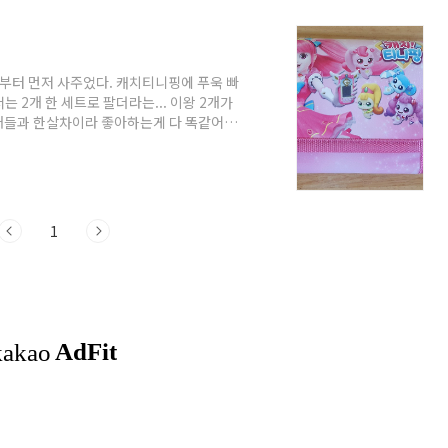
부터 먼저 사주었다. 캐치티니핑에 푸욱 빠
서는 2개 한 세트로 팔더라는... 이왕 2개가
애들과 한살차이라 좋아하는게 다 똑같어
어있다... 지갑 안에 동전 여러개와 할머니,
리면 짜잔~~ 핑크핑크해서 하츄핑이 있는건
얼굴이 크게 있는거)뒤엔.. 보라보라하며 방글
하는 핑크, 보라... 세트는 실패할수가 없
1