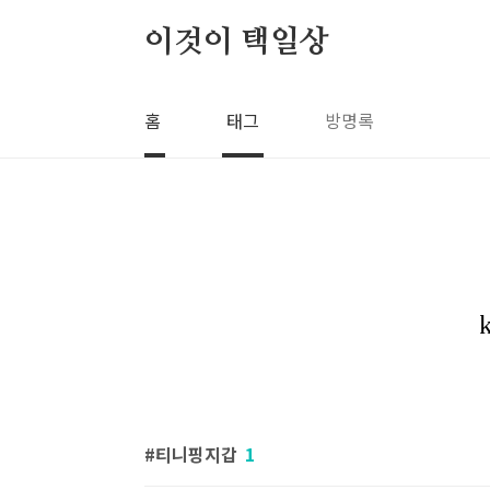
본문 바로가기
이것이 택일상
홈
태그
방명록
티니핑지갑
1