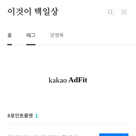
본문 바로가기
이것이 택일상
홈
태그
방명록
포인트룰렛
1