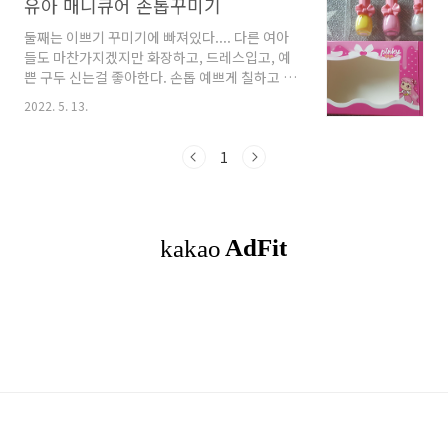
유아 매니큐어 손톱꾸미기
둘째는 이쁘기 꾸미기에 빠져있다.... 다른 여아
들도 마찬가지겠지만 화장하고, 드레스입고, 예
쁜 구두 신는걸 좋아한다. 손톱 예쁘게 칠하고 싶
다고 해서 매니큐어 제품을 구매했다... (내돈내
2022. 5. 13.
산) 스티커도 붙여보라고 네일스티커도 같이 사
줬다. 그랬더니 첫째 아들도 재밌다며 발라도 보
고 스티커도 붙였다. 그런데 매니큐어는 마르자
1
마자 벗겨냈다는... ;;;;;; 딸램은 예쁘다고 이 색,
저 색 바르고, 스티커도 떼어 꾸미기도 했다.. 핑
크공주 매니큐어 스윽 잘 발라지고, 색상도 예쁘
고.. 마르기도 참 빨리 마른다. 오~~~~ 벗겨지는
것도 손쉽게 쓰윽 잘 벗겨지기까지 하니 마음에
쏘옥 드네... ㅋㅋㅋ 이거 역시 어마한 후기대로
품질이 최고다!!!!