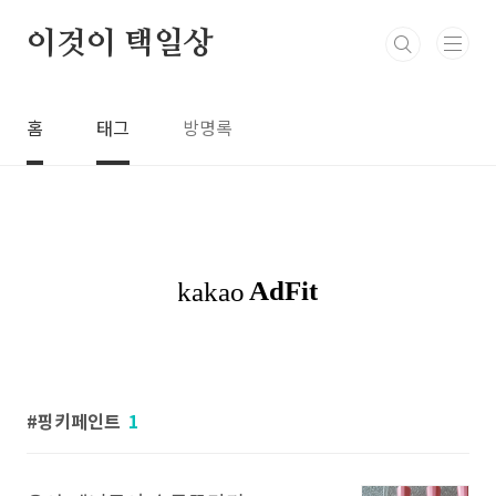
본문 바로가기
이것이 택일상
홈
태그
방명록
핑키페인트
1