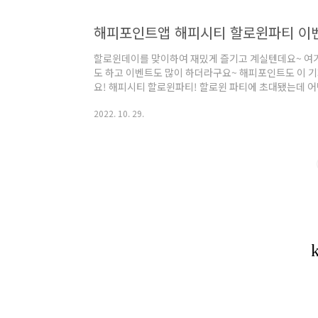
해피포인트앱 해피시티 할로윈파티 이
할로윈데이를 맞이하여 재밌게 즐기고 계실텐데요~ 여
도 하고 이벤트도 많이 하더라구요~ 해피포인트도 이 
요! 해피시티 할로윈파티! 할로윈 파티에 초대됐는데 어
24일부터 10월 31일까지 랍니다! 해피시티에 있는 호
2022. 10. 29.
이벤트에 참여하려면 해피포인트 앱에 로그인을 해주세요
~ 그러면 호박이 깨지면서 랜덤포인트 또는 꽝이 발급됩
선물을 받을 수 있어요! 잊지 말고 참여해보세요! 할로
알려주고 있어요. 배스킨라빈스, 던킨, 파리크라상, ..