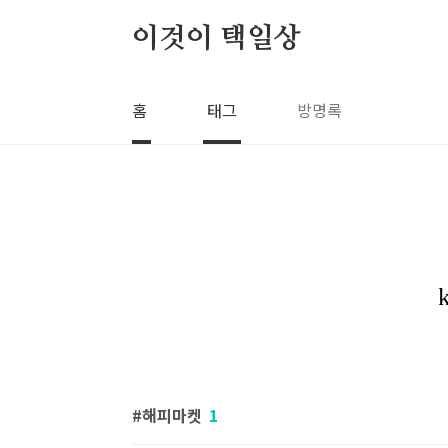
본문 바로가기
이것이 택일상
홈
태그
방명록
해피마켓
1