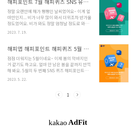
해피포인트 7월 해피퀴즈 SNS 유튜브 퀴즈 정답 포함
정말 오랜만에 해가 쨍쨍인 날씨였어요~ 이게 얼
마만인지... 비가 너무 많이 와서 더위조차 반가울
정도였어요. 비가 와도 정말 엄청날 정도로 와서
걱정이었는데요. 제가 살고 있는 곳은 해가 쨍쨍
2023. 7. 19.
이었는데 다른 지역은 해가 떴는지... 무탈하시기
를 빕니다. 또 오랜만에 해피포인트의 해피퀴즈
가 오픈됐어요~ 요즘 정신이 통 없어서 이틀이나
해피앱 해피포인트 해피퀴즈 5월 SNS 퀴즈 정답포함
지나서 확인을 했네요. 컥... 이미 진행 중이니 어
점점 더워지는 5월이네요~ 이제 봄의 막바지인
서 확인하셔요~ 7월의 첫 해피퀴즈를 통해 혜택
거 같기도 하고요. 얼마 안 남은 봄을 끝까지 만끽
을 받을 수 있는 기간은 7월 17일부터 7월 23일
해 봐요. 5월의 두 번째 SNS 퀴즈 해피포인트의
까지랍니다. 참여방법은 알아볼까요? 해피퀴즈
해피퀴즈가 오픈했답니다! 5월 두번째 인스타그
앱으로만 진행되는거 아시죠? 첫번째, 해피포인
2023. 5. 22.
램을 통해서 진행되는 퀴즈 기간은... 5월 22일부
트의 유튜브 채널 먼저 구독하기! 두번째, 유튜브
터 5월 28일까지 참여하실 수 있어요. 참여방법
커뮤니티에서 퀴즈 & 정답 입력 페이지를 확인하
으로는... 해피포인트의 인스타그램을 팔로우 해
1
셔요~ 세번째, 히든페이지에서 정답을 입력..
주셔요! 참여하시려면 필수랍니다. 해피퀴즈 버
튼을 클릭하여 힌트를 확인해 주셔요. 프로필의
링크를 클릭하여 정답을 입력하면 됩니다! 그럼
해피포인트의 인스타그램으로 힌트 확인하러 가
볼까요~ 힌트 첫 번째, 내가 원하는 시간에 픽업
예약이 가능해요. 힌트 두 번째, 배달과 적립이 한