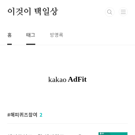
본문 바로가기
이것이 택일상
홈
태그
방명록
해피퀴즈참여
2