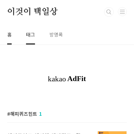
본문 바로가기
이것이 택일상
홈
태그
방명록
해피퀴즈힌트
1