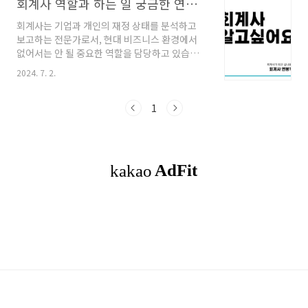
회계사 역할과 하는 일 궁금한 연봉과 취업 정보
회계사는 기업과 개인의 재정 상태를 분석하고
보고하는 전문가로서, 현대 비즈니스 환경에서
없어서는 안 될 중요한 역할을 담당하고 있습니
다. 회계사의 업무는 단순히 숫자를 맞추는 것에
2024. 7. 2.
그치지 않고, 기업의 재무 상태를 파악하고 미래
의 재정 계획을 세우는 데에 중요한 기초를 제공
합니다. 회계사는 이러한 능력을 통해 기업이 보
1
다 효율적으로 운영되고, 재무적인 안정성을 유
지할 수 있도록 돕습니다. 목차1. 회계사가 되는
방법2. 회계사의 연봉과 취업 전망3. 회계사의 역
할과 중요성4. 빠른 이해 ◎함께 읽으면 좋은
글 인간공학기사 취업 및 연봉 자격증 합격률 필
기 실기 요점정리인간공학(Ergonomics)은 인
간과 시스템 간의 상호작용을 연구하는 학문입니
다. 이 학문은 우리의 일상생활과 직업 환경에서
..