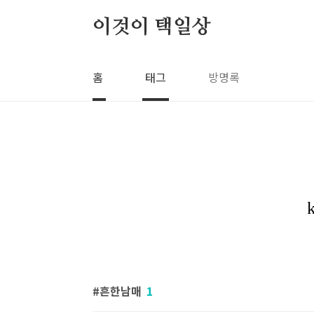
본문 바로가기
이것이 택일상
홈
태그
방명록
흔한남매
1