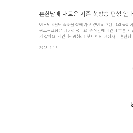
흔한남매 새로운 시즌 첫방송 편성 안
어느덧 4월도 중순을 향해 가고 있어요. 2번(?)의 봄
핑크핑크함은 다 사라졌네요. 순식간에 시간이 흐른 거 같
거 같아요. 시간아~ 멈춰라! 첫 아이의 관심사는 흔한남
고 책까지 구매해서 깔깔 대며 웃어대는 아들... 정말 
2023. 4. 12.
지도 웃게 만들어요. 아들까지 좋아라 해서 봤더니 모든 
흔한남매가 새롭게 돌아온다고 하네요! 그 소식을 들은
ㅋㅋㅋㅋㅋㅋㅋ 투니버스가 엄선한 꿀잼 보장 리얼 코미
야기가 정말 궁금해져요. 흔한남매의..