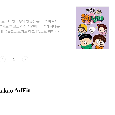
내
비가 오더니 벚나무의 벚꽃들은 다 떨어져서
기도 하고... 점점 시간이 더 빨리 지나는
매! 유튜O로 보기도 하고 TV로도 엄청 보
저렇게 깔깔대며 웃는데 그 모습을 보는 저까
아이들의 원픽이라는 사실.. 띠용~! 그런
 아들은 눈이 휘둥그레 해졌네요. ㅋㅋㅋㅋ
디 상황극인 으뜸이와 에이미의 새로운 이
1