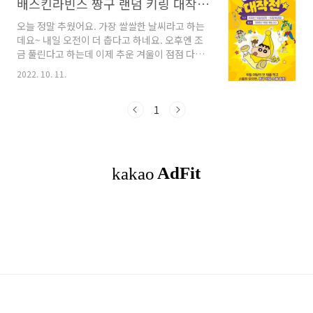
배스킨라빈스 짱구 랜덤 키링 대작전 10월 1일~10월 16일까지
오늘 정말 추웠어요. 가장 쌀쌀한 날씨라고 하는
데요~ 내일 오전이 더 춥다고 하네요. 오후엔 조
금 풀린다고 하는데 이제 추운 겨울이 점점 다가
오고 있으니 추위 조심하시구요~ 감기, 코로나 조
2022. 10. 11.
심하셔요~~~ 좋아하는 만화 중에 '짱구는 못말
려' 가 있는데요~ 배라가 지난 포켓몬에 이어 짱
구까지 나왔어요~ 그래서 더 반갑기도 해요. 배스
1
킨라빈스의 10월 이달의 맛 제품은 짱구와 함께
농심 바나나킥의 맛이예요~~ 이번 행사 기간은
10월 1일(토) 부터 10월 16일(일)까지예요. 얼마
안 남았네요. 10월 이달의 맛 제품을 먹고 스탬프
를 모으면, 짱구 키링 20종을 증정합니다!!!! 참
여방법은?? 10월 이달의 맛 제품을 구매!! 계산
시에 해피앱의 바코드를 스캔해 주세요! 이벤트
페이지에 자동 스탬프가 생성..