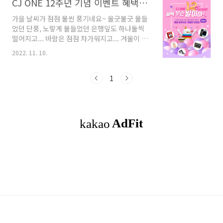
CJ ONE 12주년 기념 이벤트 혜택 무슨 일이야 (10월 27일~11월 15일)
가을 날씨가 점점 물씬 풍기네요~ 울긋불긋 물들
었던 단풍, 노랗게 물들었던 은행잎도 하나둘씩
떨어지고... 바람은 점점 차가워지고... 겨울이 다
가오고 있어요~ 추울 일만 남았네요... 흑... 이곳
2022. 11. 10.
저곳에서 이벤트를 많이 하는데요. 디저트를 사
랑하는 사람으로서 여기 앱에서도 이벤트를 진행
해서 너무 반가워요~ CJ ONE 앱! 12주년 기념으
1
로 이벤트를 진행하는데요. 12년간 받은 사랑을
몽땅 돌려드린답니다~ 10월 27일부터 11월15
일까지 20일간, 매일 쏟아지는 특별한 이벤트를
확인하세요! 기간이 얼마 안 남았으니 지금이라
도 들어가서 이벤트 참여해보셔요~ EVENT 01.
오늘의 퀴즈 20일 동안 매일 새로운 퀴즈를 풀면
매일 최대 1,200 포인트 100% 당첨됩니다. 오
늘의 퀴즈는 이벤트 기간 동..