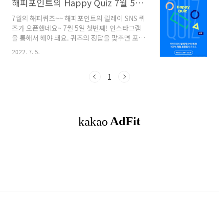
해피포인트의 Happy Quiz 7월 5일~7월 25일까지 (정답포함)
7월의 해피퀴즈~~ 해피포인트의 릴레이 SNS 퀴
즈가 오픈했네요~ 7월 5일 첫번째! 인스타그램
을 통해서 해야 돼요. 퀴즈의 정답을 맞추면 포인
트 100% 당첨! 어떤 신제품 디저트인지 맞춰 볼
2022. 7. 5.
까용?? 그 전에!! 인스타그램 팔로우 하는건 필수
~~ 인스타에 들어가서.... 힌트 및 참여방법을 확
인해봐요~ 문제가... 푸르른 섬 제주의 우도땅콩
1
으로 만든 빙수의 이름은?? 제주도 우도 땅콩은
다들 알아주죠~ 참여방법은?? 첫째, 해피포인트
의 인스타그램 팔로우를 완료하고! 둘째, 프로필
하이라이트에서 해피퀴즈를 누르세요! 셋째, 영
상 속 퀴즈 확인 후, 링크를 통해 해피앱에서 정답
을 입력하세요 넷째, 포인트 선물 받기 완료하면
끝~~ 참고로, 해피앱을 설치 후 로그인하여 참여
할 수 있어요!! 그러면 영상을 확..