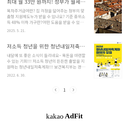
최대 월 33만 원까지! 정부가 월세 대신 내주는 방법 (조건 확인 필수)
목차주거급여란? 집 걱정을 덜어주는 정부의 맞
춤형 지원제도누가 받을 수 있나요? 기준 중위소
득 48% 이하 가구란?어떤 도움을 받을 수 있나
요? 임차급여와 수선급여로 나뉘는 지원어떻게
2025. 5. 21.
신청하나요? 신청 방법과 구비 서류이런 분들 꼭
확인하세요! 놓치기 쉬운 대상자주거급여, 나에
게 어떤 변화가 생겼을까?주거급여와 함께 활용
저소득 청년을 위한 청년내일저축계좌 7월 18일부터 모집 시작
가능한 연계 제도마무리하며 – 지금 바로 확인하
내달에 또 좋은 소식이 들리네요~ 목돈을 마련할
세요 집세가 부담스러우셨나요?정부가 ‘주거급
수 있는 기회!!! 저소득 청년의 든든한 출발을 지
여’라는 이름으로 일정 소득 이하 가구의 월세를
원하는 청년내일저축계좌!!! 보건복지부는 경제
대신 내주고 있다는 사실, 알고 계셨나요?자격만
적으로 어려운 청년이 목돈을 마련하여 든든하게
된다면 누구나 신청할 수 있고, 지금도 늦지 않았
2022. 6. 30.
사회 생활을 출발할 수 있도록 지원하기 위해 청
습니다.본인의 조건을 간단히 확인해보고, 실제
년내일저축계좌를 도입하였습니다. 신청기간은
신청까지 한 번에 진행해보세요! 👉 공식 주거급
7월 18일(월) ~ 8월 5일(금)까지 신청을 받는다
1
여 내용 확인하기 주거급여란? 집 걱정을 덜어주
고 합니다. 가입을 희망하는 청년은 복지로
는 ..
(www.bokjiro.go.kr)를 통해서 신청 가능하
며, 부득이하게 방문 신청이 필요한 경우에는 거
주지 읍면동 주민센터에서 신청이 가능합니다.
원활한 신청을 지원하기 위해 신청기간 2주간(7
월 18일~29일)은 출생일로 구분하여 5부제를 시