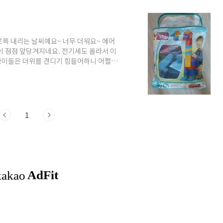
주르륵 내리는 날씨예요~ 너무 더워요~ 에어
이 점점 앞당겨지네요. 전기세도 올라서 이
 아이들은 더위를 견디기 힘들어하니 어쩔 수
있는 시간이 많아져서 집에서 뭐하고 놀지 매
터 쭈욱 써온 메가블록! 집에 있는건 80p
던데... 사진으로 보니 오래돼서 낡았네
레고도 있지만 이게 큼직해서 갖고 놀기가 좋
1