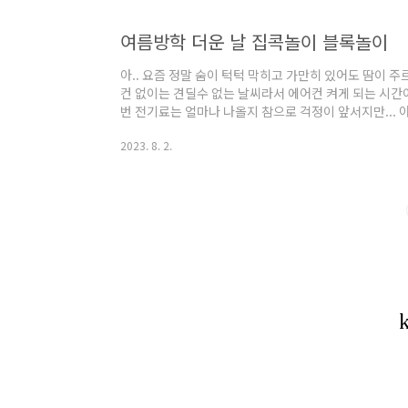
여름방학 더운 날 집콕놀이 블록놀이
아.. 요즘 정말 숨이 턱턱 막히고 가만히 있어도 땀이 
컨 없이는 견딜수 없는 날씨라서 에어컨 켜게 되는 시간
번 전기료는 얼마나 나올지 참으로 걱정이 앞서지만...
없이 켜고 생활해야 되네요. 방학을 하고 있어서 집에 
2023. 8. 2.
번 고민이지만 둘째는 오늘도 블록놀이를 해요~ 아기때부
클래식이예요. 요즘에 나오는 것은 보관가방이 바뀐거 같
요. 이미 손잡이는 떨어지기까지 했어요... 다른 블록 
나봐요. 뭘 만든거지?? 어떤 것이..