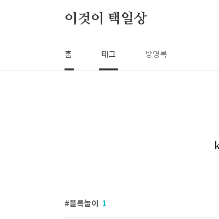
본문 바로가기
이것이 택일상
홈
태그
방명록
블록놀이
1