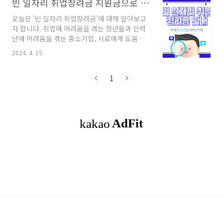
빈 일자리 취업장려금 지원금으로 200만원 까지
오늘은 '빈 일자리 취업장려금'에 대해 알아보고
자 합니다. 취업에 어려움을 겪는 청년들과 인력
난에 어려움을 겪는 중소기업, 서로에게 도움이
될 수 있는 고용노동부에서 신설한 사업을 소개
2024. 4. 15.
합니다. 목차 1.빈 일자리 취업장려금 안내 2.지
원 대상은 누구인가요? 3.지원금과 신청방법에
대해 3-1. 1차지원금신청 3-2. 2차지원금신청 4.
1
글을 마치며 빈 일자리 취업장려금 안내 이 정책
은 청년들의 취업을 지원하고, 중소기업의 인력
난을 해소하는 데 큰 도움을 주기 위한 청년 지원
정책으로 뒤에 언급할 10개의 업종(조선업, 뿌리
산업, 물류운송업, 보건복지업, 음식점업, 농업,
건설업, 해운업, 수산업, 자원순환업)에 취업을
희망하는 청년들이 일정한 조건을 충족하면서 취
업할 경우, 초우 200만 원의 지원금을 제..