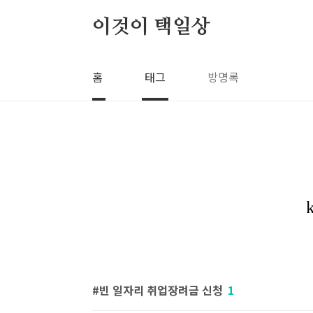
본문 바로가기
이것이 택일상
홈
태그
방명록
빈 일자리 취업장려금 신청
1