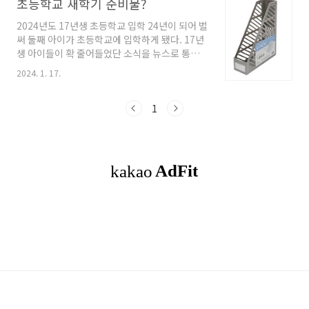
초등학교 새학기 준비물?
2024년도 17년생 초등학교 입학 24년이 되어 벌
써 둘째 아이가 초등학교에 입학하게 됐다. 17년
생 아이들이 확 줄어들었단 소식을 뉴스로 통해
들었는데 소집일에 가보니 정말 체감이 됐다. 아
2024. 1. 17.
이 입학 예정인 학교 또한 학생이 줄다보니 첫째
아이 입학 당시인 2년 전보다 한 학급이 줄어버렸
다. 아이들이 점점 줄어든다고 하더니 정말 이 정
1
도일줄은 몰랐다. 앞으로 더 줄어든다고 하는데
큰 일이 아닐 수가 없다. 초등학교 입학 준비물?
이번에 입학하게 됐는데 뭘 준비해줘야 할까요?
걱정부터 앞서는데요. 마음을 차근히 가라앉히고
하나 하나 준비하다보면 어느새 준비 완료일거예
요. 걱정마세요~ 우리는 부모잖아요! 제일 중요
한 책가방, 실내화-실내화주머니(실내화 안 신는
학교는 생략), 필통, 연필, 지우개, 색연필..