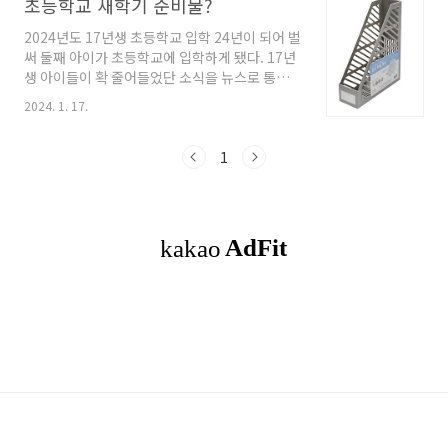
초등학교 새학기 준비물?
2024년도 17년생 초등학교 입학 24년이 되어 벌
써 둘째 아이가 초등학교에 입학하게 됐다. 17년
생 아이들이 확 줄어들었단 소식을 뉴스로 통해
들었는데 소집일에 가보니 정말 체감이 됐다. 아
2024. 1. 17.
이 입학 예정인 학교 또한 학생이 줄다보니 첫째
아이 입학 당시인 2년 전보다 한 학급이 줄어버렸
다. 아이들이 점점 줄어든다고 하더니 정말 이 정
1
도일줄은 몰랐다. 앞으로 더 줄어든다고 하는데
큰 일이 아닐 수가 없다. 초등학교 입학 준비물?
이번에 입학하게 됐는데 뭘 준비해줘야 할까요?
걱정부터 앞서는데요. 마음을 차근히 가라앉히고
하나 하나 준비하다보면 어느새 준비 완료일거예
요. 걱정마세요~ 우리는 부모잖아요! 제일 중요
한 책가방, 실내화-실내화주머니(실내화 안 신는
학교는 생략), 필통, 연필, 지우개, 색연필..