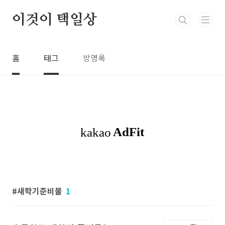
본문 바로가기
이것이 택일상
홈
태그
방명록
새학기준비물
1