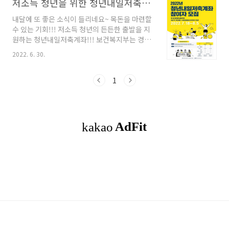
저소득 청년을 위한 청년내일저축계좌 7월 18일부터 모집 시작
내달에 또 좋은 소식이 들리네요~ 목돈을 마련할
수 있는 기회!!! 저소득 청년의 든든한 출발을 지
원하는 청년내일저축계좌!!! 보건복지부는 경제
적으로 어려운 청년이 목돈을 마련하여 든든하게
2022. 6. 30.
사회 생활을 출발할 수 있도록 지원하기 위해 청
년내일저축계좌를 도입하였습니다. 신청기간은
7월 18일(월) ~ 8월 5일(금)까지 신청을 받는다
1
고 합니다. 가입을 희망하는 청년은 복지로
(www.bokjiro.go.kr)를 통해서 신청 가능하
며, 부득이하게 방문 신청이 필요한 경우에는 거
주지 읍면동 주민센터에서 신청이 가능합니다.
원활한 신청을 지원하기 위해 신청기간 2주간(7
월 18일~29일)은 출생일로 구분하여 5부제를 시
행합니다. 월요일(18, 25일)에는 출생일 끝자리
가 1.6인 청년 화요일(19, 26일)에는 ..