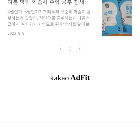
여름 방학 학습지 수학 공부 천재교육
4월인가, 5월인가? 그 때부터 꾸준히 학습지 공
부하는게 있었다. 지면으로 공부하는게 나을거
같아서 여기저기 지면으로 된 학습지를 알아보았
다. 꽤 며칠을 검색과 고민끝에 지면으로 된 학습
2023. 8. 8.
지 결정을 내린 결과, '천재교육 월간우등생 학습'
당시 지마켓에서 제일 저렴하게 팔길래 1년 구성
으로 2학년 구매를 했다. 내돈내산! 학습지 구성
1
은 다달이 수학1권, 국어, 봄 여름 교과목으로 1
권씩이다. 아직 2학년이라 풀어야 학습지 권수가
2권뿐이다. 감당할 양이 많지도 않아서 참 만족스
럽다. 양이 많으면 아이가 지쳐서 안 할텐데, 하루
에 풀어야 하는 양도 많지 않아서 꾸준히 하고 있
는거 같다. 봄부터 다달이 꾸준히 수학 학습지를
풀었고 국어, 봄 여름 교과목은 어쩌다가 풀긴 하
지만... 학교 숙제가 없고 교과서도 ..