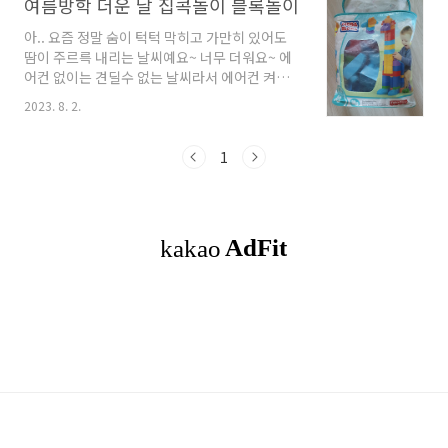
여름방학 더운 날 집콕놀이 블록놀이
아.. 요즘 정말 숨이 턱턱 막히고 가만히 있어도
땀이 주르륵 내리는 날씨예요~ 너무 더워요~ 에
어컨 없이는 견딜수 없는 날씨라서 에어컨 켜게
되는 시간이 점점 앞당겨지네요. 전기세도 올라
2023. 8. 2.
서 이번 전기료는 얼마나 나올지 참으로 걱정이
앞서지만... 아이들은 더위를 견디기 힘들어하니
어쩔 수 없이 켜고 생활해야 되네요. 방학을 하고
1
있어서 집에 있는 시간이 많아져서 집에서 뭐하
고 놀지 매번 고민이지만 둘째는 오늘도 블록놀
이를 해요~ 아기때부터 쭈욱 써온 메가블록! 집
에 있는건 80p 클래식이예요. 요즘에 나오는 것
은 보관가방이 바뀐거 같던데... 사진으로 보니 오
래돼서 낡았네요. 이미 손잡이는 떨어지기까지
했어요... 다른 블록 레고도 있지만 이게 큼직해서
갖고 놀기가 좋나봐요. 뭘 만든거지?? 어떤 것
이..