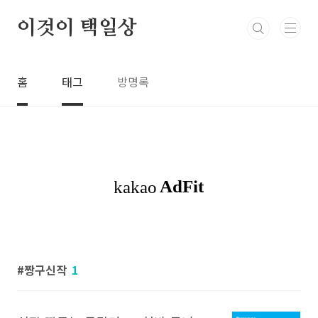
본문 바로가기
이것이 택일상
홈
태그
방명록
짱구신작
1