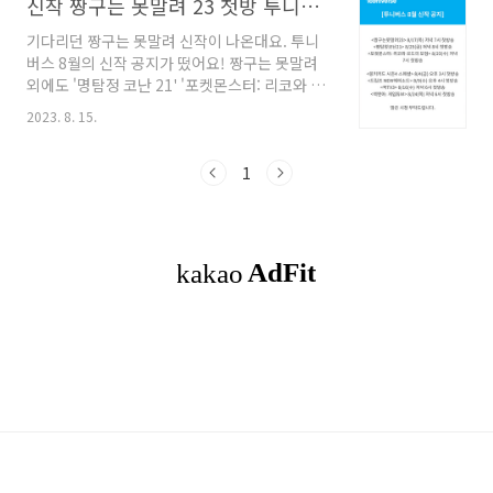
신작 짱구는 못말려 23 첫방 투니버스 편성
기다리던 짱구는 못말려 신작이 나온대요. 투니
버스 8월의 신작 공지가 떴어요! 짱구는 못말려
외에도 '명탐정 코난 21' '포켓몬스터: 리코와 로
드의 모험' 8월 말 정도에 첫방송 합니다. 다 일본
2023. 8. 15.
만화네요. 짱구는 못말려 23 신작은 8월 17일 목
요일 저녁 7시에 첫방송을 합니다. 채널은 투니버
스 입니다. 첫방은 본방사수! 놓칠 수가 없죠~ 초
1
코비를 좋아하는 5살 짱구는 이번엔 어떤 에피소
드가 나올지 참으로 궁금해요. 그렇다면 투니버
스 채널 안내를 볼까요? 디지털 방송사마다 채널
번호가 다르니 맞춰서 보시면 됩니다. 그 외 케이
블 방송 채널번호는
https://tooniverse.cjenm.com/ko/broadcast/SOChannel/tooni
CJ ENM 채널번호안내 도봉강북(도봉구,..