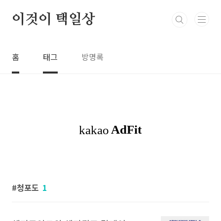
본문 바로가기
이것이 택일상
홈
태그
방명록
청포도
1