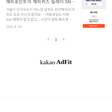
해피포인트의 해피퀴즈 릴레이 SNS 퀴즈 (8월 24일~30일) 정답포함
가을이 다가오는지 어느덧 날씨도 선선해져서 더
위도 조금 가신것 같아요~~ 여름과일도 이제
bye 해줘야 할것 같고... 시간이 엄청 빠르게 가
네요... 쩝... 8월 마지막 세번째인 해피포인트의
2022. 8. 24.
Happy Quiz 가 오픈되었어요!! 최대 1만 포인
트를 받을 수도 있고.. 너무~~ 좋아요!! 굿!!! 이
번 릴레이 SNS 퀴즈는 유튜브인거 아시죠?? 8월
1
의 디저트 테마는 시원하고 맛난 여름 과일! 궁금
하네요~ 첫번째~ 유튜브 구독하러 가봐요!! 두번
째. 영상을 보고 퀴즈를 풀어요~ 청포도와 민트의
찰떡궁합이 돋보이고 부담없는 당류에 벤티 사이
즈로 왕~ 크게 즐길 수 있는 파스쿠찌 아이스티의
이름은 무엇일까요??? 유튜브의 영상을 확인해
보면 저 영상이 나와요! 더보기 설명란에서 이벤
트 참여방법을 확인할 수 ..