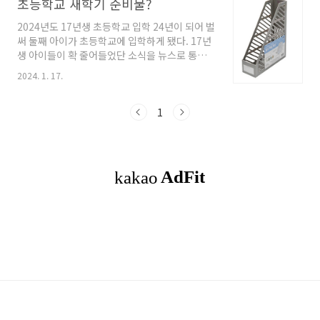
초등학교 새학기 준비물?
2024년도 17년생 초등학교 입학 24년이 되어 벌
써 둘째 아이가 초등학교에 입학하게 됐다. 17년
생 아이들이 확 줄어들었단 소식을 뉴스로 통해
들었는데 소집일에 가보니 정말 체감이 됐다. 아
2024. 1. 17.
이 입학 예정인 학교 또한 학생이 줄다보니 첫째
아이 입학 당시인 2년 전보다 한 학급이 줄어버렸
다. 아이들이 점점 줄어든다고 하더니 정말 이 정
1
도일줄은 몰랐다. 앞으로 더 줄어든다고 하는데
큰 일이 아닐 수가 없다. 초등학교 입학 준비물?
이번에 입학하게 됐는데 뭘 준비해줘야 할까요?
걱정부터 앞서는데요. 마음을 차근히 가라앉히고
하나 하나 준비하다보면 어느새 준비 완료일거예
요. 걱정마세요~ 우리는 부모잖아요! 제일 중요
한 책가방, 실내화-실내화주머니(실내화 안 신는
학교는 생략), 필통, 연필, 지우개, 색연필..