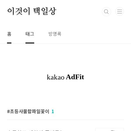
본문 바로가기
이것이 택일상
홈
태그
방명록
초등사물함파일꽃이
1