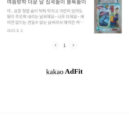
여름방학 더운 날 집콕놀이 블록놀이
아.. 요즘 정말 숨이 턱턱 막히고 가만히 있어도
땀이 주르륵 내리는 날씨예요~ 너무 더워요~ 에
어컨 없이는 견딜수 없는 날씨라서 에어컨 켜게
되는 시간이 점점 앞당겨지네요. 전기세도 올라
2023. 8. 2.
서 이번 전기료는 얼마나 나올지 참으로 걱정이
앞서지만... 아이들은 더위를 견디기 힘들어하니
어쩔 수 없이 켜고 생활해야 되네요. 방학을 하고
1
있어서 집에 있는 시간이 많아져서 집에서 뭐하
고 놀지 매번 고민이지만 둘째는 오늘도 블록놀
이를 해요~ 아기때부터 쭈욱 써온 메가블록! 집
에 있는건 80p 클래식이예요. 요즘에 나오는 것
은 보관가방이 바뀐거 같던데... 사진으로 보니 오
래돼서 낡았네요. 이미 손잡이는 떨어지기까지
했어요... 다른 블록 레고도 있지만 이게 큼직해서
갖고 놀기가 좋나봐요. 뭘 만든거지?? 어떤 것
이..