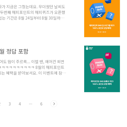
리다가 지금은 그쳤는데요. 무더웠던 날씨도
월 두번째 해피포인트의 해피퀴즈가 오픈했
있는 기간은 8월 24일부터 8월 30일까지이
 첫번째, 해피포인트 인스타그램의 팔로우는
아래 게시물에서 힌트를 확인해주세요. 세
 그럼 퀴즈 참여하러 가요~~ 해피포인트의
참여방법이 또 설명되어 있네요~ ** 이
월 정답 포함
도 땀이 주르륵... 이럴 땐, 에어컨 쐬면
ㅋㅋㅋㅋㅋㅋㅋㅋㅋㅋㅋ 8월의 해피포인트
되는 혜택을 받아보셔요. 이 이벤트에 참여
. 어서 참여해보세요~ 해피포인트의 해피 퀴
째, 해피포인트의 유튜브 채널을 구독해주
 정답의 입력 페이지에 확인해주세요. 세번째,
 됩니다. 간단하죠? 유튜브 구독하셨나요?
2
3
4
···
6