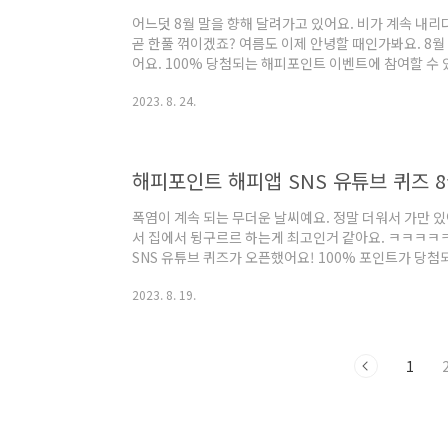
어느덧 8월 말을 향해 달려가고 있어요. 비가 계속 내
곧 한풀 꺾이겠죠? 여름도 이제 안녕할 때인가봐요. 8
어요. 100% 당첨되는 해피포인트 이벤트에 참여할 수 
고, 일주일동안 진행됩니다. 해피퀴즈에 진행 방법은?
2023. 8. 24.
필수! 다들 아시죠? 두번째, 해피포인트 인스타그램의 
번째, 프로필 링크를 클릭하여 정답을 입력하면 됩니다.
인스타그램에 들어왔습니다. 인스타그램 힌트를 볼까요? 
이벤트는 해피앱을 설치 후 로그인하여 참여할..
해피포인트 해피앱 SNS 유튜브 퀴즈 8
폭염이 계속 되는 무더운 날씨예요. 정말 더워서 가만 있어
서 집에서 뒹구르르 하는게 최고인거 같아요. ㅋㅋㅋ
SNS 유튜브 퀴즈가 오픈했어요! 100% 포인트가 당첨
할 수 있는 기간은 8월 17일부터 8월 23일까지랍니다
2023. 8. 19.
즈에 참여하려면 방법을 알아야겠죠? 참여방법은? 첫번
세요! (중요!!!) 두번째, 유튜브 커뮤니티에서 퀴즈 &
히든페이지에서 정답을 입력 후 포인트 혜택을 받으시면
그러면 퀴즈 미션하러 가요~~ 어떤 힌..
1