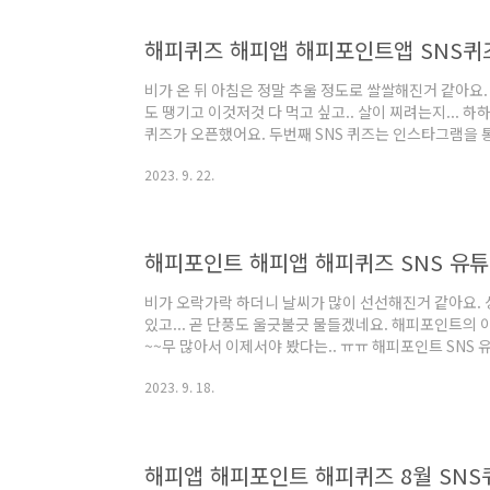
해피퀴즈 해피앱 해피포인트앱 SNS퀴
비가 온 뒤 아침은 정말 추울 정도로 쌀쌀해진거 같아요
도 땡기고 이것저것 다 먹고 싶고.. 살이 찌려는지... 하
퀴즈가 오픈했어요. 두번째 SNS 퀴즈는 인스타그램을 통
월 21일부터 27일까지입니다. 아직 참여하시지 못했다
2023. 9. 22.
세요. 참여방법은요~?? 첫번째, 해피포인트의 인스타그
째, 프로필 하이라이트 내 해피퀴즈의 버튼을 클릭하여 
크를 클릭하여 정답을 입력하면 됩니다. 추석에 빠질 수
~~~ 윷과 함께 등장하는 도넛의 총 합..
해피포인트 해피앱 해피퀴즈 SNS 유
비가 오락가락 하더니 날씨가 많이 선선해진거 같아요.
있고... 곧 단풍도 울긋불긋 물들겠네요. 해피포인트의
~~무 많아서 이제서야 봤다는.. ㅠㅠ 해피포인트 SNS
다. 참여 기간은 9월 14일부터 9월 20일입니다. 퀴즈
2023. 9. 18.
택이 있어요. 참여방법을 볼까요? 첫번째, 해피포인트의
째, 유튜브 커뮤니티에서 퀴즈 & 정답 입력페이지를 확
을 입력 후 포인트 혜택을 받으세요! 유튜브 구독하셨죠?
'OOOOOOOOO' 빈칸에 들어갈 글..
해피앱 해피포인트 해피퀴즈 8월 SNS