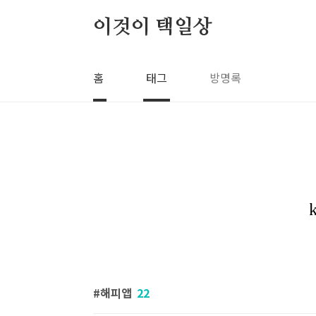
본문 바로가기
이것이 택일상
홈
태그
방명록
해피앱
22