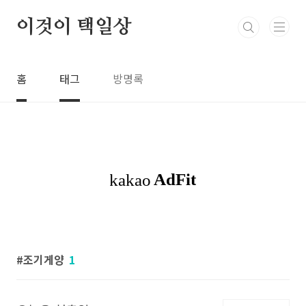
본문 바로가기
이것이 택일상
홈
태그
방명록
조기게양
1