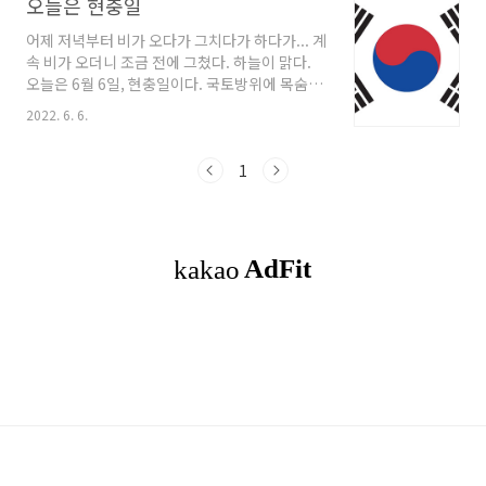
오늘은 현충일
어제 저녁부터 비가 오다가 그치다가 하다가... 계
속 비가 오더니 조금 전에 그쳤다. 하늘이 맑다.
오늘은 6월 6일, 현충일이다. 국토방위에 목숨을
바친 이의 충성을 기념하는 날이다. 경축일 또는
2022. 6. 6.
평일에는 깃봉과 깃면의 사이를 떼지 않고 게양
하지만, 조의를 표하는 날(즉 오늘인 현충일, 국
가장 기간 등)에는 깃봉과 깃면의 사이를 깃면의
1
너비(세로)만큼 떼어 조기(弔旗)를 게양한다. 국
기 다는 위치로는 단독 주택의 경우, 집 밖에서 보
아 대문의 중앙이나 왼쪽에 게양한다. 건물주변
의 경우, 전면 지상의 중앙 또는 왼쪽, 옥상이나
차양시설 위의 중앙, 또는 주된 출입구의 위 벽면
의 중앙에 게양한다. 차량의 경우, 전면에서 보아
왼쪽에 게양한다. 아이들은 그냥 노는 날로 알고
있지만 현충일이 어떤 날인지, 태..